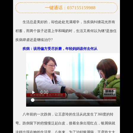
一键通话：037155159988
生活总是美好的，却也处处充满艰辛，当疾病纠缠花光所有
积蓄，而两个孩子还需上学和喝奶时，生活又将何以为继?是放任
疾病肆虐还是继续治疗?
疾病：误用偏方受尽折磨，年轻妈妈该何去何从
八年前的一次跌倒，让王彦玲的生活从此发生了360度的转
弯。跌倒留下的疤慢慢泛起白皮，接着全身出现红点，银屑病就
这样出现在她的生活里。八年来，为了治好银屑病，王彦玲大大