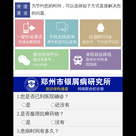
为节约您的时间，可以选择如下方式直接解决您
便 捷
通 道
的问题。
一键快速通话
手机在线咨询
QQ随时问诊
快速诊断病情
用手机也可以咨询
这次问，下次还可以问
微信咨询平台
来院就诊路线
微信专家号：
最有针对性来
zzsyxbyjs
院指南
1.您是否已到医院确诊？
是
还没有
2.是否服用抗癣药物？
是
没有
3.患病时间有多久？