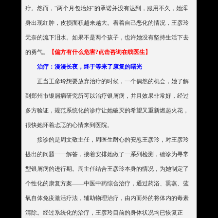
疗。然而，“两个月包治好”的承诺并没有达到，服用不久，她浑
身出现红肿，皮损面积越来越大。看着自己恶化的情况，王彦玲
无奈的流下泪水。如果不是两个孩子，也许她没有坚持生活下去
的勇气。
【偏方有什么危害?点击咨询在线医生】
治疗：漫漫长夜，终于等来了康复的曙光
正当王彦玲想要放弃治疗的时候，一个偶然的机会，她了解
到郑州市银屑病研究所可以治疗银屑病，并且效果非常好，经过
多方验证，规范系统化的诊疗让她破灭的希望又重新燃起火花，
很快她怀着忐忑的心情来到医院。
接诊的是周文敬主任，周医生耐心的安慰王彦玲，对王彦玲
提出的问题一一解答，接着安排她做了一系列检测，确诊为寻常
型银屑病的进行期。周主任结合王彦玲本身的情况，为她制定了
个性化的康复方案——中医中药综合治疗，通过药浴、熏蒸、蓝
氧自体免疫激活疗法，辅助物理治疗，由内而外的将体内的毒素
清除。经过系统化的治疗，王彦玲目前的身体状况均已恢复正